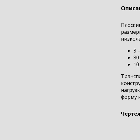
Описа
Плоские
размеры
низколе
3 
80
10
Трансп
констру
нагрузк
форму н
Чертеж