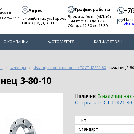
ки
График работы
+7(
Адрес
атуры и
Время работы (МСК+2):
а по России и
г. Челябинск, ул. Героев
Почт
Пн-Пт: с 8:30 до 17:30
Танкограда, 31-П
chel
Обед: с 12:30 до 13:30
О КОМПАНИИ
ФОТОГАЛЕРЕЯ
КАЛЬКУЛЯТОРЫ
ия
Фланцы
Фланцы воротниковые ГОСТ 12821-80
Фланец 3-80
анец 3-80-10
Наличие:
В наличии на с
Открыть ГОСТ 12821-80
Тип
Стандарт