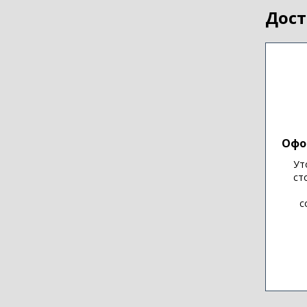
Дост
Офо
Ут
ст
с