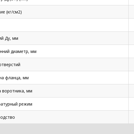
ие (кг/см2)
й Ду, мм
нний диаметр, мм
отверстий
а фланца, мм
 воротника, мм
ратурный режим
одство