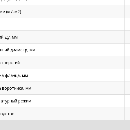
ие (кг/см2)
й Ду, мм
нний диаметр, мм
отверстий
а фланца, мм
 воротника, мм
ратурный режим
одство