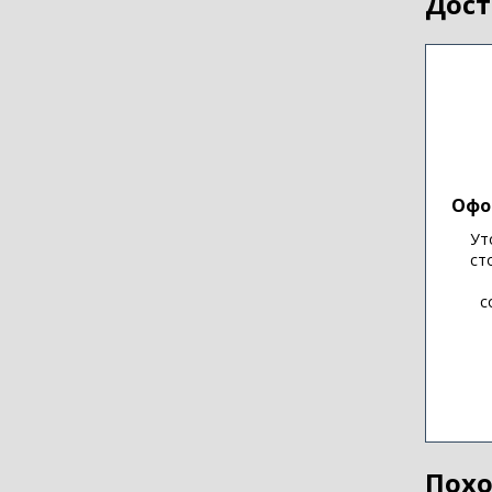
Дост
Офо
Ут
ст
с
Похо