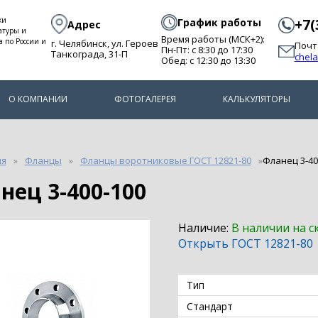
ки
График работы
+7(
Адрес
атуры и
Время работы (МСК+2):
а по России и
г. Челябинск, ул. Героев
Почт
Пн-Пт: с 8:30 до 17:30
Танкограда, 31-П
chel
Обед: с 12:30 до 13:30
О КОМПАНИИ
ФОТОГАЛЕРЕЯ
КАЛЬКУЛЯТОРЫ
ия
Фланцы
Фланцы воротниковые ГОСТ 12821-80
Фланец 3-40
анец 3-400-100
Наличие:
В наличии на с
Открыть ГОСТ 12821-80
Тип
Стандарт