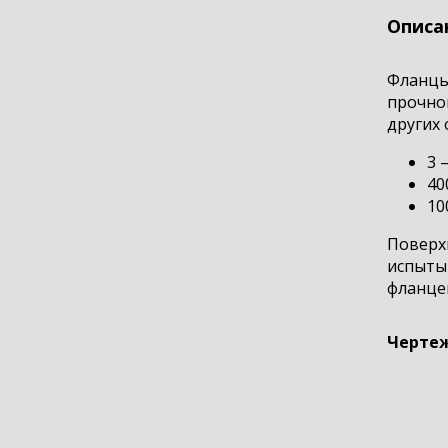
Описа
Фланцы 
прочно
других 
3 
40
10
Поверхн
испытыв
фланцев
Чертеж