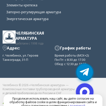
Элементы крепежа
Запорно-регулирующая арматура
Энергетическая арматура
ЧЕЛЯБИНСКАЯ
АРМАТУРА
работаем с 1998 года
Адрес:
График работы
г. Челябинск, ул. Героев
Время работы (МСК+2):
Танкограда, 31-П
Пн-Пт: с 8:30 до 17:30
Обед: с 12:30 до 13:30
Челябинск © 2026 «Челябинская арматура» —
Комплексные поставки трубопроводной арматуры
и деталей трубопровода по России и СНГ
Продолжая использовать наш сайт, вы даёте согласие на
обработку файлов cookie в целях функционирования сайта и
сбора статистики в соответствии с
политикой