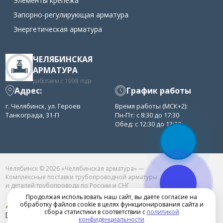
Элементы крепежа
Запорно-регулирующая арматура
Энергетическая арматура
ЧЕЛЯБИНСКАЯ
АРМАТУРА
работаем с 1998 года
Адрес:
График работы
г. Челябинск, ул. Героев
Время работы (МСК+2):
Танкограда, 31-П
Пн-Пт: с 8:30 до 17:30
Обед: с 12:30 до 13:30
Челябинск © 2026 «Челябинская арматура» —
Комплексные поставки трубопроводной арматуры
и деталей трубопровода по России и СНГ
Продолжая использовать наш сайт, вы даёте согласие на
обработку файлов cookie в целях функционирования сайта и
сбора статистики в соответствии с
политикой
Продвижение сайта в Челябинске
конфиденциальности