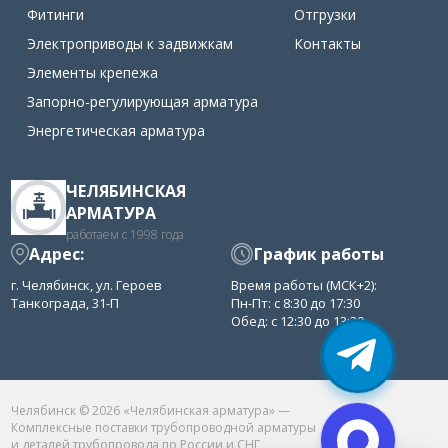
Фитинги
Отгрузки
Электроприводы к задвижкам
Контакты
Элементы крепежа
Запорно-регулирующая арматура
Энергетическая арматура
ЧЕЛЯБИНСКАЯ
АРМАТУРА
работаем с 1998 года
Адрес:
График работы
г. Челябинск, ул. Героев
Время работы (МСК+2):
Танкограда, 31-П
Пн-Пт: с 8:30 до 17:30
Обед: с 12:30 до 13:30
Челябинск © 2026 «Челябинская арматура» —
Комплексные поставки трубопроводной арматуры
и деталей трубопровода по России и СНГ