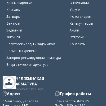
Краны шаровые
О компании
Клапаны
Услуги
Затворы
Фотогалерея
Вентили
Калькуляторы
Задвижки
Акции
Фитинги
Отгрузки
Электроприводы к задвижкам
Контакты
Элементы крепежа
Запорно-регулирующая арматура
Энергетическая арматура
ЧЕЛЯБИНСКАЯ
АРМАТУРА
работаем с 1998 года
Адрес:
График работы
г. Челябинск, ул. Героев
Время работы (МСК+2):
Танкограда, 31-П
Пн-Пт: с 8:30 до 17:30