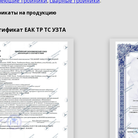
веющие тройники
,
сварные тройники
.
икаты на продукцию
тификат ЕАК ТР ТС УЗТА