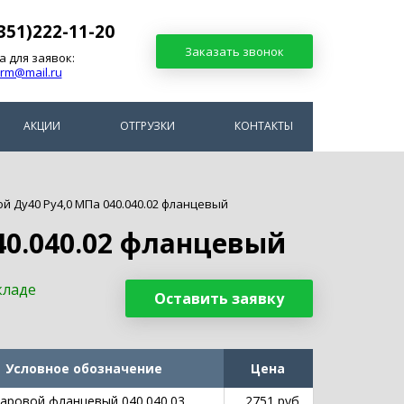
351)222-11-20
Заказать звонок
а для заявок:
arm@mail.ru
АКЦИИ
ОТГРУЗКИ
КОНТАКТЫ
й Ду40 Ру4,0 МПа 040.040.02 фланцевый
40.040.02 фланцевый
кладе
Оставить заявку
Условное обозначение
Цена
аровой фланцевый 040.040.03
2751 руб.