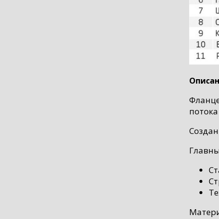
Описан
Фланце
потока
Создан
Главны
Ст
Ст
Те
Матери