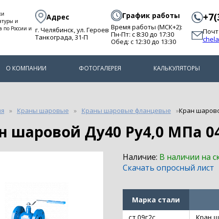
ки
График работы
+7(
Адрес
атуры и
Время работы (МСК+2):
а по России и
г. Челябинск, ул. Героев
Почт
Пн-Пт: с 8:30 до 17:30
Танкограда, 31-П
chel
Обед: с 12:30 до 13:30
О КОМПАНИИ
ФОТОГАЛЕРЕЯ
КАЛЬКУЛЯТОРЫ
ия
Краны шаровые
Краны шаровые фланцевые
Кран шарово
ан шаровой Ду40 Ру4,0 МПа 0
Наличие:
В наличии на с
Скачать опросный лист
Марка стали
ст.09г2с
Кран ш