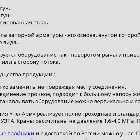
гун.
тунь.
гированная сталь.
ты запорной арматуры - это основа, внутри которо
о вида.
зуется оборудование так - поворотом рычага прив
 или в сторону потока.
щества продукции :
гко заменить, не повреждая месту соединения.
единение прочное, подходит к большому напору жи
танавливать оборудование можно вертикально и г
ия «ЧелАрм» реализует полнопроходные и станда
 УЗТА. Краны рассчитаны на давление 1,6-4,0 МПа.
ые тройники
и с доставкой по России можно у нас.