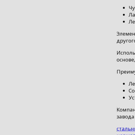
Чу
Ла
Ле
Элемен
другог
Исполь
основе,
Преиму
Ле
Со
Ус
Компан
завода
стальн