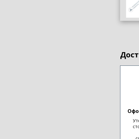
Дост
Офо
Ут
ст
с