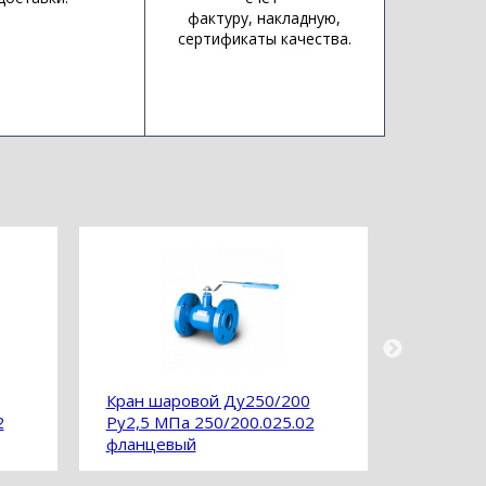
фактуру, накладную,
сертификаты качества.
Кран шаровой Ду250/200
Кран ша
2
Ру2,5 МПа 250/200.025.02
Ру2,5 МП
фланцевый
фланце