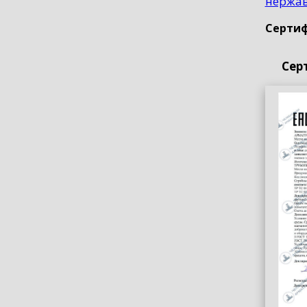
нержа
Сертиф
Сер