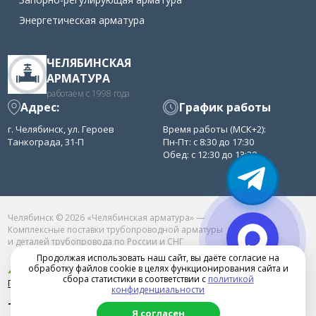
Энергетическая арматура
ЧЕЛЯБИНСКАЯ
АРМАТУРА
работаем с 1998 года
Адрес:
График работы
г. Челябинск, ул. Героев
Время работы (МСК+2):
Танкограда, 31-П
Пн-Пт: с 8:30 до 17:30
Обед: с 12:30 до 13:30
Челябинск © 2026 «Челябинская арматура» —
Комплексные поставки трубопроводной арматуры
и деталей трубопровода по России и СНГ
Продолжая использовать наш сайт, вы даёте согласие на
обработку файлов cookie в целях функционирования сайта и
сбора статистики в соответствии с
политикой
Продвижение сайта в Челябинске
конфиденциальности
+7(351)222-11-20
Я согласен