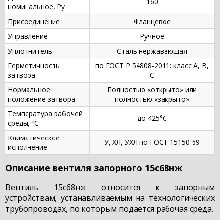
160
номинальное, Ру
Присоединение
Фланцевое
Управление
Ручное
Уплотнитель
Сталь нержавеющая
Герметичность
по ГОСТ Р 54808-2011: класс А, B,
затвора
C
Нормальное
Полностью «открыто» или
положение затвора
полностью «закрыто»
Температура рабочей
до 425°С
среды, ºС
Климатическое
У, ХЛ, УХЛ по ГОСТ 15150-69
исполнение
Описание вентиля запорного 15с68нж
Вентиль 15с68нж относится к запорным
устройствам, устанавливаемым на технологических
трубопроводах, по которым подается рабочая среда.