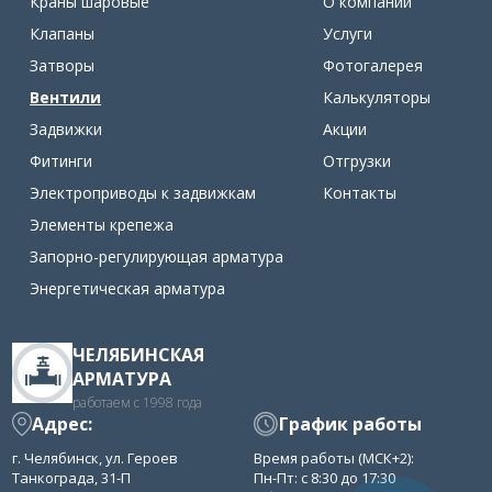
Краны шаровые
О компании
Клапаны
Услуги
Затворы
Фотогалерея
Вентили
Калькуляторы
Задвижки
Акции
Фитинги
Отгрузки
Электроприводы к задвижкам
Контакты
Элементы крепежа
Запорно-регулирующая арматура
Энергетическая арматура
ЧЕЛЯБИНСКАЯ
АРМАТУРА
работаем с 1998 года
Адрес:
График работы
г. Челябинск, ул. Героев
Время работы (МСК+2):
Танкограда, 31-П
Пн-Пт: с 8:30 до 17:30