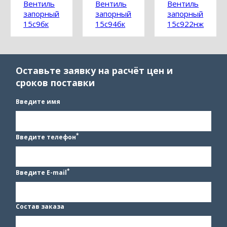
Вентиль
Вентиль
Вентиль
запорный
запорный
запорный
15с9бк
15с94бк
15с922нж
Оставьте заявку на расчёт цен и
сроков поставки
Введите имя
*
Введите телефон
*
Введите E-mail
Состав заказа