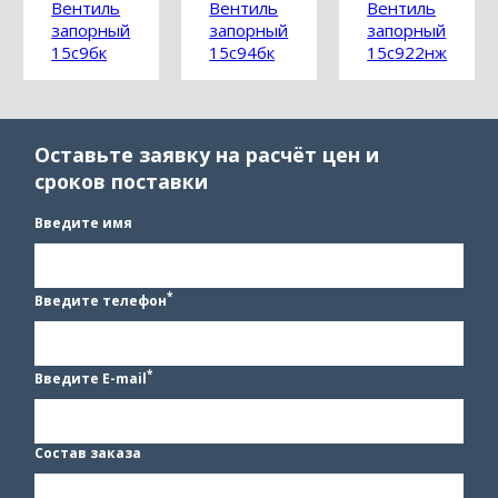
Вентиль
Вентиль
Вентиль
запорный
запорный
запорный
15с9бк
15с94бк
15с922нж
Оставьте заявку на расчёт цен и
сроков поставки
Введите имя
*
Введите телефон
*
Введите E-mail
Состав заказа