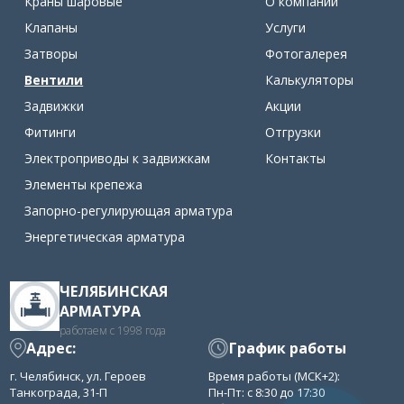
Краны шаровые
О компании
Клапаны
Услуги
Затворы
Фотогалерея
Вентили
Калькуляторы
Задвижки
Акции
Фитинги
Отгрузки
Электроприводы к задвижкам
Контакты
Элементы крепежа
Запорно-регулирующая арматура
Энергетическая арматура
ЧЕЛЯБИНСКАЯ
АРМАТУРА
работаем с 1998 года
Адрес:
График работы
г. Челябинск, ул. Героев
Время работы (МСК+2):
Танкограда, 31-П
Пн-Пт: с 8:30 до 17:30