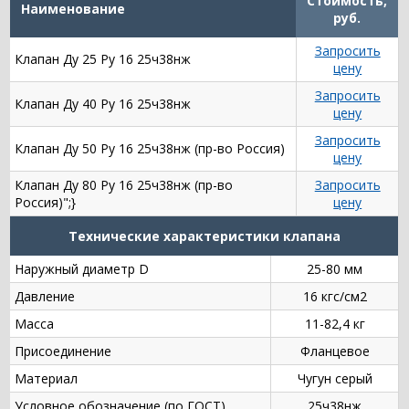
Стоимость,
Наименование
руб.
Запросить
Клапан Ду 25 Ру 16 25ч38нж
цену
Запросить
Клапан Ду 40 Ру 16 25ч38нж
цену
Запросить
Клапан Ду 50 Ру 16 25ч38нж (пр-во Россия)
цену
Клапан Ду 80 Ру 16 25ч38нж (пр-во
Запросить
Россия)";}
цену
Технические характеристики клапана
Наружный диаметр D
25-80 мм
Давление
16 кгс/см2
Масса
11-82,4 кг
Присоединение
Фланцевое
Материал
Чугун серый
Условное обозначение (по ГОСТ)
25ч38нж