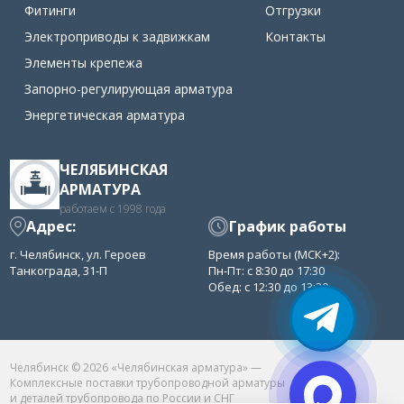
Фитинги
Отгрузки
Электроприводы к задвижкам
Контакты
Элементы крепежа
Запорно-регулирующая арматура
Энергетическая арматура
ЧЕЛЯБИНСКАЯ
АРМАТУРА
работаем с 1998 года
Адрес:
График работы
г. Челябинск, ул. Героев
Время работы (МСК+2):
Танкограда, 31-П
Пн-Пт: с 8:30 до 17:30
Обед: с 12:30 до 13:30
Челябинск © 2026 «Челябинская арматура» —
Комплексные поставки трубопроводной арматуры
и деталей трубопровода по России и СНГ