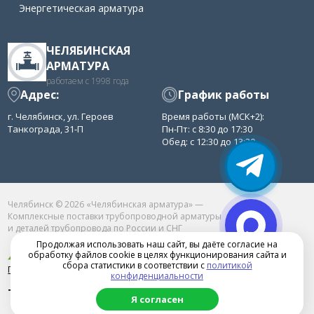
Энергетическая арматура
ЧЕЛЯБИНСКАЯ
АРМАТУРА
работаем с 1998 года
Адрес:
График работы
г. Челябинск, ул. Героев
Время работы (МСК+2):
Танкограда, 31-П
Пн-Пт: с 8:30 до 17:30
Обед: с 12:30 до 13:30
Челябинск © 2026 «Челябинская арматура» —
Комплексные поставки трубопроводной арматуры
и деталей трубопровода по России и СНГ
Продолжая использовать наш сайт, вы даёте согласие на
обработку файлов cookie в целях функционирования сайта и
сбора статистики в соответствии с
политикой
Продвижение сайта в Челябинске
конфиденциальности
+7(351)222-11-20
Я согласен
chelarm@mail.ru