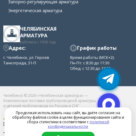
Запорно-регулирующая арматура
Энергетическая арматура
ЧЕЛЯБИНСКАЯ
АРМАТУРА
работаем с 1998 года
Адрес:
График работы
г. Челябинск, ул. Героев
Время работы (МСК+2):
Танкограда, 31-П
Пн-Пт: с 8:30 до 17:30
Обед: с 12:30 до 13:30
Челябинск © 2026 «Челябинская арматура» —
Комплексные поставки трубопроводной арматуры
и деталей трубопровода по России и СНГ
Продолжая использовать наш сайт, вы даёте согласие на
обработку файлов cookie в целях функционирования сайта и
сбора статистики в соответствии с
политикой
Продвижение сайта в Челябинске
конфиденциальности
+7(351)222-11-20