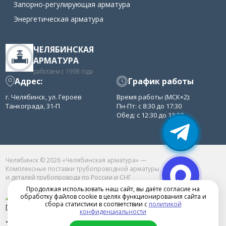
Запорно-регулирующая арматура
Энергетическая арматура
ЧЕЛЯБИНСКАЯ
АРМАТУРА
работаем с 1998 года
Адрес:
График работы
г. Челябинск, ул. Героев
Время работы (МСК+2):
Танкограда, 31-П
Пн-Пт: с 8:30 до 17:30
Обед: с 12:30 до 13:30
Челябинск © 2026 «Челябинская арматура» —
Комплексные поставки трубопроводной арматуры
и деталей трубопровода по России и СНГ
Продолжая использовать наш сайт, вы даёте согласие на
обработку файлов cookie в целях функционирования сайта и
сбора статистики в соответствии с
политикой
Продвижение сайта в Челябинске
конфиденциальности
+7(351)222-11-20