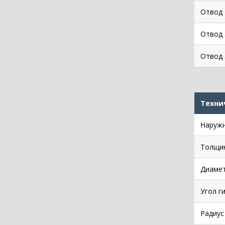
Отвод 
Отвод 
Отвод 
Техни
Наружн
Толщин
Диамет
Угол г
Радиус