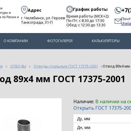
ки
График работы
+7(
Адрес
атуры и
Время работы (МСК+2):
а по России и
г. Челябинск, ул. Героев
Почт
Пн-Пт: с 8:30 до 17:30
Танкограда, 31-П
chel
Обед: с 12:30 до 13:30
О КОМПАНИИ
ФОТОГАЛЕРЕЯ
КАЛЬКУЛЯТОРЫ
ия
ОТВОДЫ
Отводы стальные ГОСТ 17375-2001
Отвод 89х4 мм 
вод 89х4 мм ГОСТ 17375-2001
Наличие:
В наличии на с
Открыть ГОСТ 17375-20
Ду, мм
Дн, мм