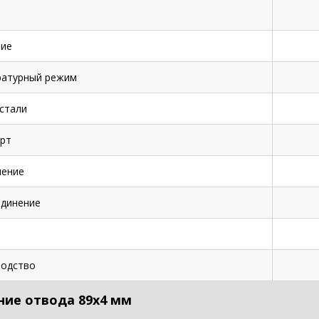
ие
ратурный режим
стали
рт
нение
динение
одство
ние отвода 89х4 мм