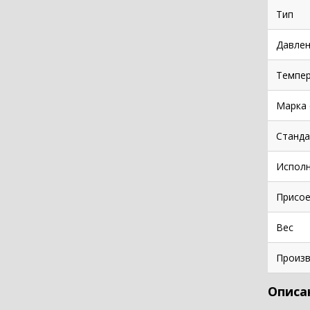
Тип
Давлен
Темпе
Марка 
Станда
Испол
Присое
Вес
Произв
Описа