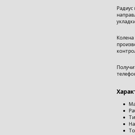
Радиус 
направл
укладки
Колена 
произво
контрол
Получи
телефон
Харак
Ма
Ра
Ти
На
То