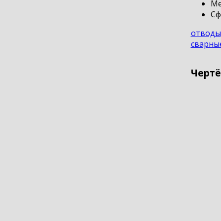
Ме
Сф
отводы
сварны
Чертё