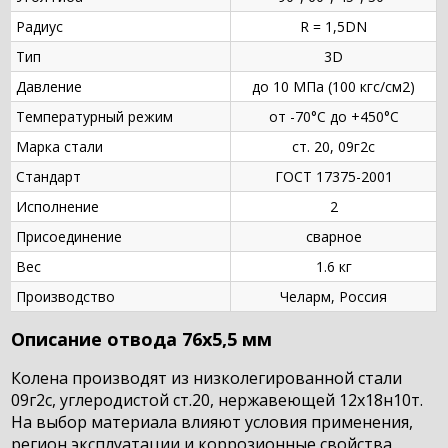
Радиус
R = 1,5DN
Тип
3D
Давление
до 10 МПа (100 кгс/см2)
Температурный режим
от -70°С до +450°С
Марка стали
ст. 20, 09г2с
Стандарт
ГОСТ 17375-2001
Исполнение
2
Присоединение
сварное
Вес
1.6 кг
Производство
Челарм, Россия
Описание отвода 76х5,5 мм
Колена производят из низколегированной стали
09г2с, углеродистой ст.20, нержавеющей 12х18н10т.
На выбор материала влияют условия применения,
регион эксплуатации и коррозионные свойства