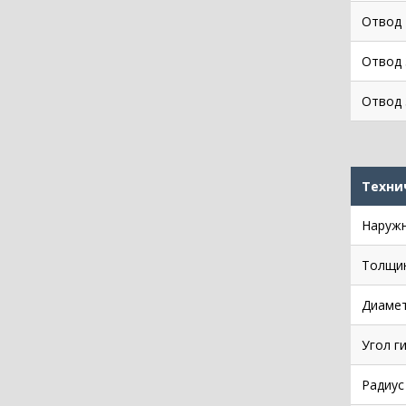
Отвод 
Отвод 
Отвод 
Техни
Наружн
Толщин
Диамет
Угол г
Радиус