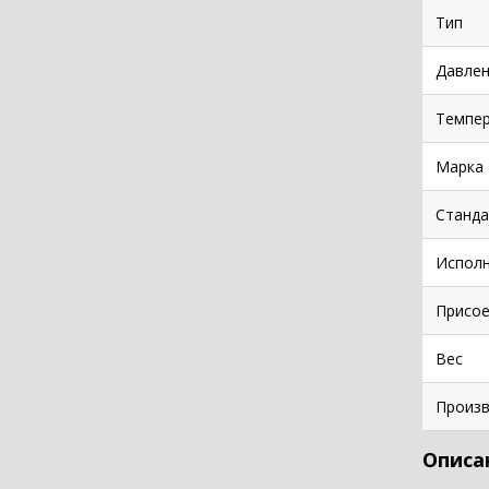
Тип
Давлен
Темпе
Марка 
Станда
Испол
Присое
Вес
Произв
Описа