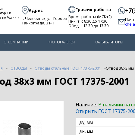
ки
График работы
+7(
Адрес
атуры и
Время работы (МСК+2):
а по России и
г. Челябинск, ул. Героев
Почт
Пн-Пт: с 8:30 до 17:30
Танкограда, 31-П
chel
Обед: с 12:30 до 13:30
О КОМПАНИИ
ФОТОГАЛЕРЕЯ
КАЛЬКУЛЯТОРЫ
ия
ОТВОДЫ
Отводы стальные ГОСТ 17375-2001
Отвод 38х3 мм 
вод 38х3 мм ГОСТ 17375-2001
Наличие:
В наличии на с
Открыть ГОСТ 17375-20
Ду, мм
Дн, мм