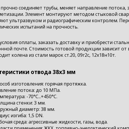
 прочно соединяет трубы, меняет направление потока,
метизации. Элемент монтируют методом стыковой сва
яют ультразвуком и радиографическим контролем. Пере
ических испытаний на прочность.
условия оплаты, заказать доставку и приобрести стал
онной почте. Стоимость готовой продукции зависит от
дит колена из стали марок ст.20, 09г2с, 12х18н10т.
теристики отвода 38х3 мм
особ изготовления: горячая протяжка.
вление потока: до 10 МПа.
мпература: -70°С...+450°С.
лщина стенки: 3 мм.
ружный диаметр: 38 мм.
диус изгиба: 1,5 DN.
бочая среда: агрессивные жидкости, газы, вода.
ласти применения: ЖКХ, топливно-энергетический комп