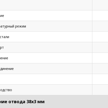
ие
ратурный режим
стали
рт
нение
динение
одство
ние отвода 38х3 мм