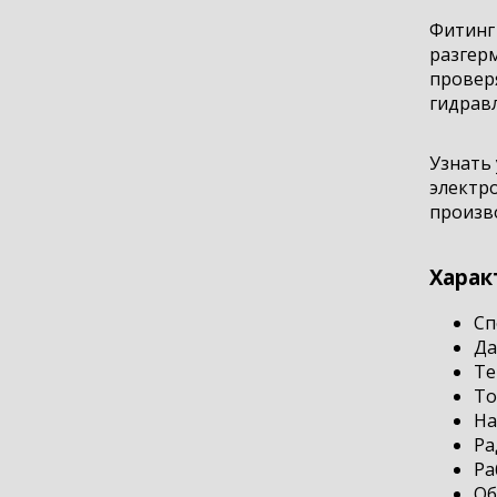
Фитинг
разгер
провер
гидравл
Узнать 
электр
произво
Харак
Сп
Да
Те
То
На
Ра
Ра
Об