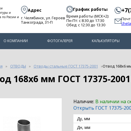
ки
График работы
+7(
Адрес
атуры и
Время работы (МСК+2):
а по России и
г. Челябинск, ул. Героев
Почт
Пн-Пт: с 8:30 до 17:30
Танкограда, 31-П
chel
Обед: с 12:30 до 13:30
О КОМПАНИИ
ФОТОГАЛЕРЕЯ
КАЛЬКУЛЯТОРЫ
ия
ОТВОДЫ
Отводы стальные ГОСТ 17375-2001
Отвод 168х6 мм
вод 168х6 мм ГОСТ 17375-2001
Наличие:
В наличии на с
Открыть ГОСТ 17375-20
Ду, мм
Дн, мм