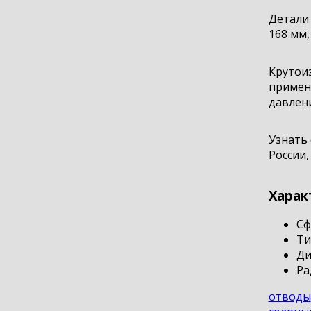
Детали
168 мм,
Крутоиз
применя
давлен
Узнать 
России,
Харак
Сф
Ти
Ди
Ра
отводы