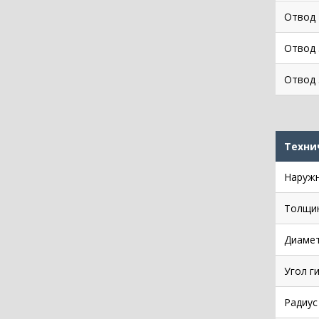
Отвод 
Отвод 
Отвод 
Техни
Наружн
Толщин
Диамет
Угол г
Радиус