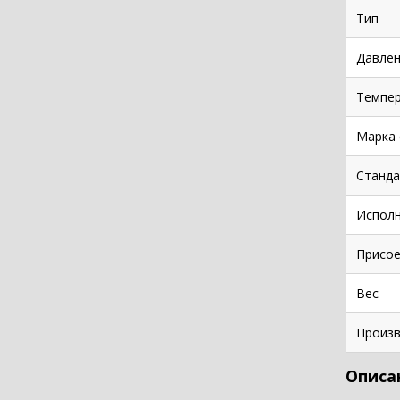
Тип
Давлен
Темпе
Марка 
Станда
Испол
Присое
Вес
Произв
Описа