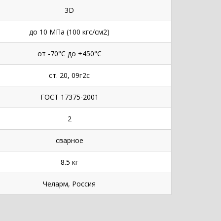
3D
до 10 МПа (100 кгс/см2)
от -70°С до +450°С
ст. 20, 09г2с
ГОСТ 17375-2001
2
сварное
8.5 кг
Челарм, Россия