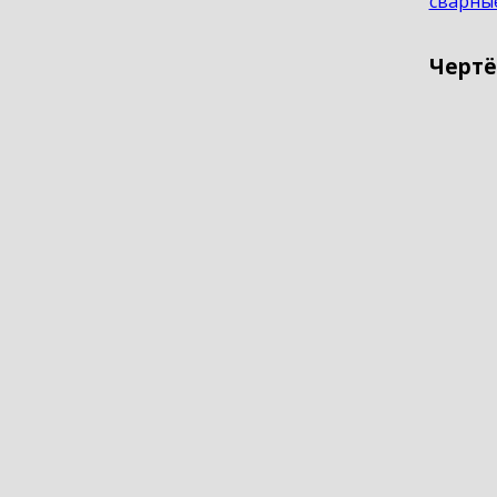
сварны
Чертё