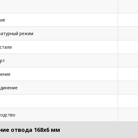
ие
ратурный режим
стали
рт
нение
динение
одство
ние отвода 168х6 мм