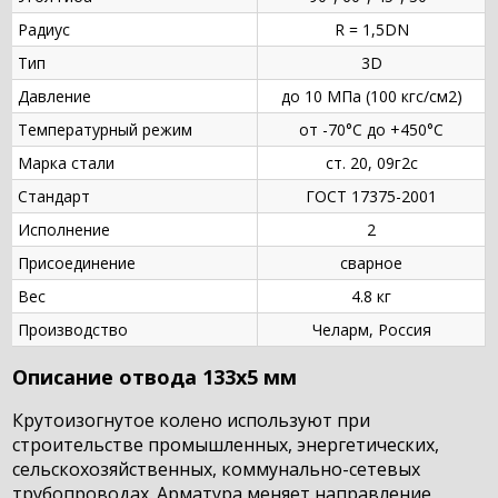
Радиус
R = 1,5DN
Тип
3D
Давление
до 10 МПа (100 кгс/см2)
Температурный режим
от -70°С до +450°С
Марка стали
ст. 20, 09г2с
Стандарт
ГОСТ 17375-2001
Исполнение
2
Присоединение
сварное
Вес
4.8 кг
Производство
Челарм, Россия
Описание отвода 133х5 мм
Крутоизогнутое колено используют при
строительстве промышленных, энергетических,
сельскохозяйственных, коммунально-сетевых
трубопроводах. Арматура меняет направление