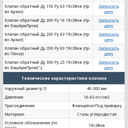
Клапан обратный Ду 150 Ру 63 19с38нж (пр-
Запросить
во Арзил)
цену
Клапан обратный Ду 200 Ру 16 19с38нж (пр-
Запросить
во БашАрмПром)
цену
Клапан обратный Ду 200 Ру 63 19с38нж (пр-
Запросить
во Арзил)
цену
Клапан обратный Ду 200 Ру 63 19с38нж (пр-
Запросить
во Пенза)
цену
Клапан обратный Ду 300 Ру 25 19с38нж (пр-
Запросить
во БашАрмПром)";}
цену
Технические характеристики клапана
Наружный диаметр D
40-300 мм
Давление
16-63 кгс/см2
Присоединение
Фланцевое/Под приварку
Материал
Сталь углеродистая
Условное обозначение (по
19с38нж