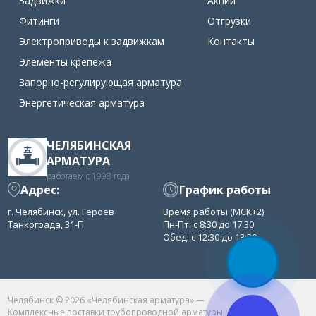
Задвижки
Акции
Фитинги
Отгрузки
Электроприводы к задвижкам
Контакты
Элементы крепежа
Запорно-регулирующая арматура
Энергетическая арматура
ЧЕЛЯБИНСКАЯ
АРМАТУРА
работаем с 1998 года
Адрес:
График работы
г. Челябинск, ул. Героев
Время работы (МСК+2):
Танкограда, 31-П
Пн-Пт: с 8:30 до 17:30
Обед: с 12:30 до 13:30
Челябинск © 2026 «Челябинская арматура» —
Комплексные поставки трубопроводной арматуры