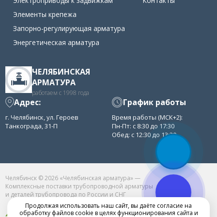
Электроприводы к задвижкам
Контакты
Элементы крепежа
Запорно-регулирующая арматура
Энергетическая арматура
ЧЕЛЯБИНСКАЯ
АРМАТУРА
работаем с 1998 года
Адрес:
График работы
г. Челябинск, ул. Героев
Время работы (МСК+2):
Танкограда, 31-П
Пн-Пт: с 8:30 до 17:30
Обед: с 12:30 до 13:30
Челябинск © 2026 «Челябинская арматура» —
Комплексные поставки трубопроводной арматуры
и деталей трубопровода по России и СНГ
Продолжая использовать наш сайт, вы даёте согласие на
обработку файлов cookie в целях функционирования сайта и