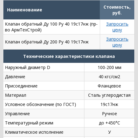
Стоимость,
Наименование
руб.
Клапан обратный Ду 100 Ру 40 19с17нж (пр-
Запросить
во АрмТехСтрой)
цену
Запросить
Клапан обратный Ду 200 Ру 40 19с17нж
цену
Технические характеристики клапана
Наружный диаметр D
100-200 мм
Давление
40 кгс/см2
Присоединение
Фланцевое
Материал
Сталь углеродистая
Условное обозначение (по ГОСТ)
19с17нж
Управление
Ручное
Температурный режим
до +450°С
Климатическое исполнение
У