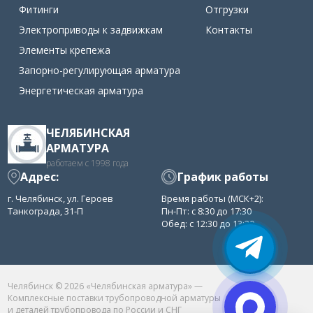
Фитинги
Отгрузки
Электроприводы к задвижкам
Контакты
Элементы крепежа
Запорно-регулирующая арматура
Энергетическая арматура
ЧЕЛЯБИНСКАЯ
АРМАТУРА
работаем с 1998 года
Адрес:
График работы
г. Челябинск, ул. Героев
Время работы (МСК+2):
Танкограда, 31-П
Пн-Пт: с 8:30 до 17:30
Обед: с 12:30 до 13:30
Челябинск © 2026 «Челябинская арматура» —
Комплексные поставки трубопроводной арматуры
и деталей трубопровода по России и СНГ