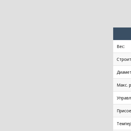
Вес:
Строит
Диамет
Макс. 
Управл
Присое
Темпер