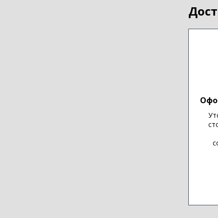
Дост
Офо
Ут
ст
с