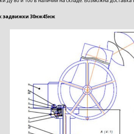
и Ду 80 и 100 в наличии на складе. Возможна доставка 
 задвижки 30нж45нж