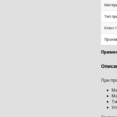
Матери
Тип пр
Класс 
Произв
Примен
Описа
При пр
Ма
Ма
Ти
Уп