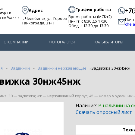
ки
График работы
+7(
Адрес
атуры и
Время работы (МСК+2):
а по России и
г. Челябинск, ул. Героев
Почт
Пн-Пт: с 8:30 до 17:30
Танкограда, 31-П
chel
Обед: с 12:30 до 13:30
О КОМПАНИИ
ФОТОГАЛЕРЕЯ
КАЛЬКУЛЯТОРЫ
ия
Задвижки
Задвижки нержавеющие
Задвижка 30нж45нж
движка 30нж45нж
ка: 30 — задвижка; нж — нержавеющий корпус; 45 — номер модели; нж 
Наличие:
В наличии на с
Скачать опросный лист
Техн