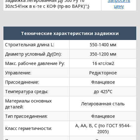
Задвижка легированная Ду 500 Ру 16
Запросить
30лс541нж в к-те с КОФ (пр-во ВАРК)";}
цену
Технические характеристики задвижки
Строительная длина L:
550-1400 мм
Диаметр условный Ду(Dn):
350-1200 мм
Макс. рабочее давление Ру:
16 кгс/см2
Управление:
Редукторное
Присоединение:
Фланцевое
Температура среды:
до 425°С
Материалы основных
Легированная сталь
деталей:
Тип присоединения:
Фланцевое
А, АА, В, С (по ГОСТ 9544-
Класс герметичности:
2005)