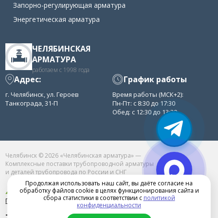
Запорно-регулирующая арматура
Энергетическая арматура
ЧЕЛЯБИНСКАЯ
АРМАТУРА
работаем с 1998 года
Адрес:
График работы
г. Челябинск, ул. Героев
Время работы (МСК+2):
Танкограда, 31-П
Пн-Пт: с 8:30 до 17:30
Обед: с 12:30 до 13:30
Челябинск © 2026 «Челябинская арматура» —
Комплексные поставки трубопроводной арматуры
и деталей трубопровода по России и СНГ
Продолжая использовать наш сайт, вы даёте согласие на
обработку файлов cookie в целях функционирования сайта и
сбора статистики в соответствии с
политикой
Продвижение сайта в Челябинске
конфиденциальности
+7(351)222-11-20