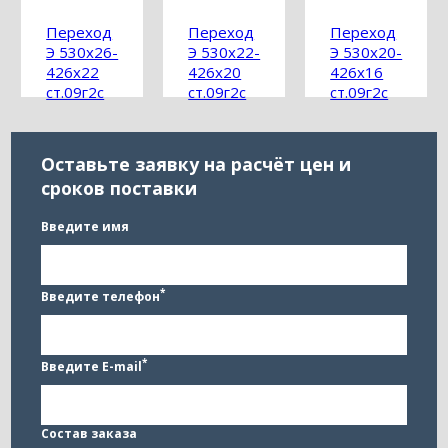
Переход
Переход
Переход
Э 530х26-
Э 530х22-
Э 530х20-
426х22
426х20
426х16
ст.09г2с
ст.09г2с
ст.09г2с
ГОСТ
ГОСТ
ГОСТ
17378-
17378-
17378-
2001
2001
2001
Оставьте заявку на расчёт цен и
сроков поставки
Введите имя
*
Введите телефон
*
Введите E-mail
Состав заказа