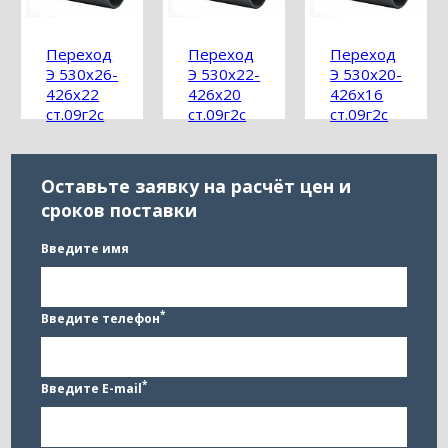
Переход
Переход
Переход
Э 530х26-
Э 530х22-
Э 530х20-
426х22
426х20
426х16
ст.09г2с
ст.09г2с
ст.09г2с
ГОСТ
ГОСТ
ГОСТ
17378-
17378-
17378-
2001
2001
2001
Оставьте заявку на расчёт цен и
сроков поставки
Введите имя
*
Введите телефон
*
Введите E-mail