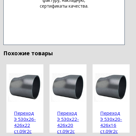
фактуру, накладную,
сертификаты качества.
Похожие товары
Переход
Переход
Переход
Э 530х26-
Э 530х22-
Э 530х20-
426х22
426х20
426х16
ст.09г2с
ст.09г2с
ст.09г2с