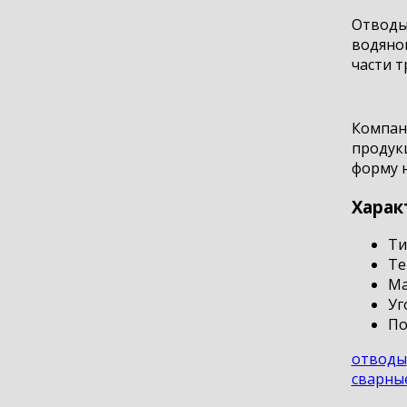
Отводы
водяно
части т
Компани
продукц
форму н
Харак
Ти
Те
Ма
Уг
По
отводы
сварны