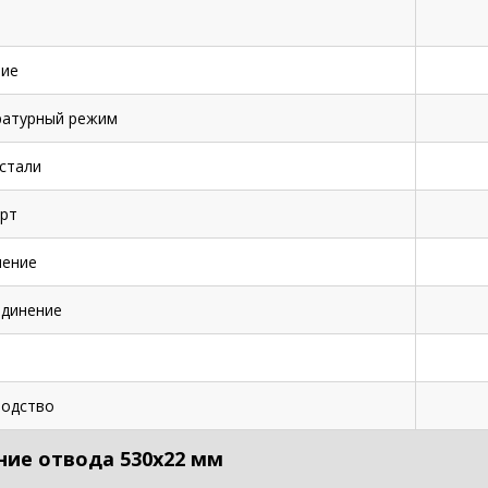
ие
ратурный режим
стали
рт
нение
динение
одство
ние отвода 530х22 мм