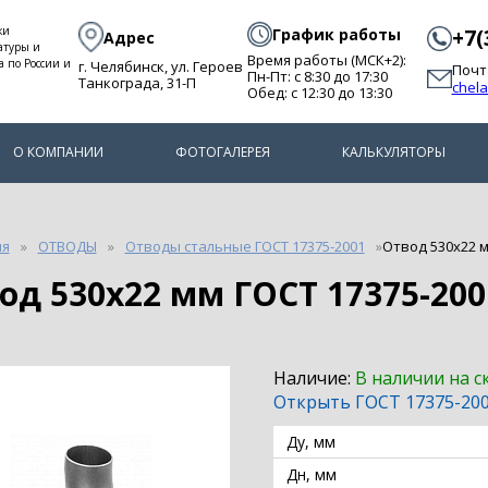
ки
График работы
+7(
Адрес
атуры и
Время работы (МСК+2):
а по России и
г. Челябинск, ул. Героев
Почт
Пн-Пт: с 8:30 до 17:30
Танкограда, 31-П
chel
Обед: с 12:30 до 13:30
О КОМПАНИИ
ФОТОГАЛЕРЕЯ
КАЛЬКУЛЯТОРЫ
ия
ОТВОДЫ
Отводы стальные ГОСТ 17375-2001
Отвод 530х22 м
вод 530х22 мм ГОСТ 17375-200
Наличие:
В наличии на с
Открыть ГОСТ 17375-20
Ду, мм
Дн, мм