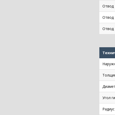
Отвод 
Отвод 
Отвод 
Техни
Наружн
Толщин
Диамет
Угол г
Радиус