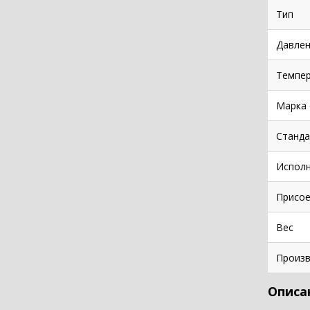
Тип
Давлен
Темпе
Марка 
Станда
Испол
Присое
Вес
Произв
Описа