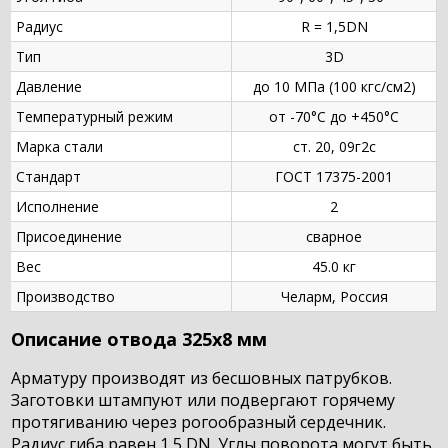
Радиус
R = 1,5DN
Тип
3D
Давление
до 10 МПа (100 кгс/см2)
Температурный режим
от -70°С до +450°С
Марка стали
ст. 20, 09г2с
Стандарт
ГОСТ 17375-2001
Исполнение
2
Присоединение
сварное
Вес
45.0 кг
Производство
Челарм, Россия
Описание отвода 325х8 мм
Арматуру производят из бесшовных патрубков.
Заготовки штампуют или подвергают горячему
протягиванию через рогообразный сердечник.
Радиус гиба равен 1,5 DN. Углы поворота могут быть