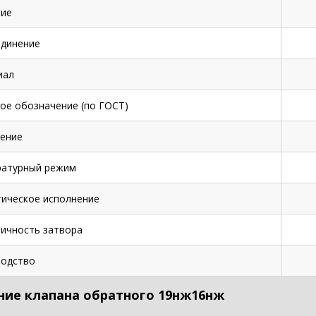
ие
динение
иал
ое обозначение (по ГОСТ)
ение
ратурный режим
ическое исполнение
ичность затвора
одство
ние клапана обратного 19нж16нж