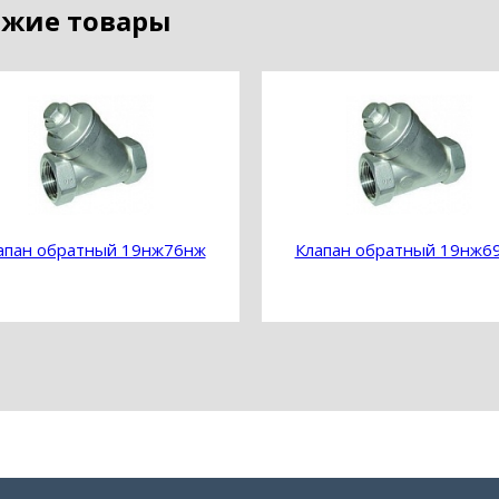
жие товары
апан обратный 19нж76нж
Клапан обратный 19нж6