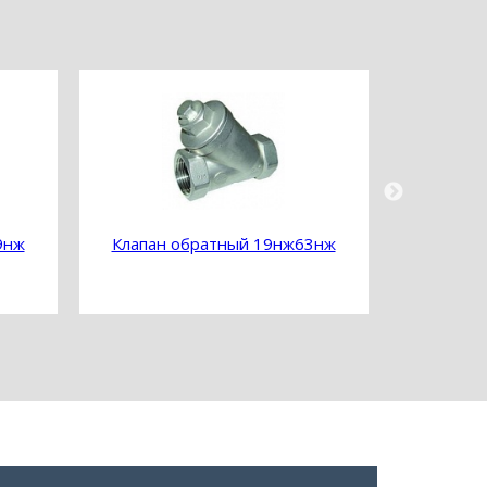
9нж
Клапан обратный 19нж63нж
Клапан