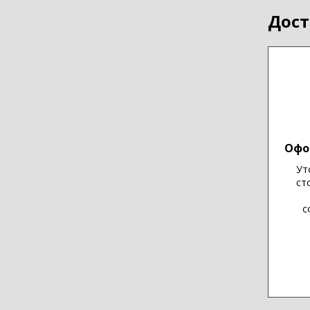
Дост
Офо
Ут
ст
с