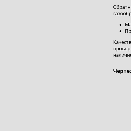
Обратн
газообр
Ма
Пр
Качест
провере
наличие
Черте