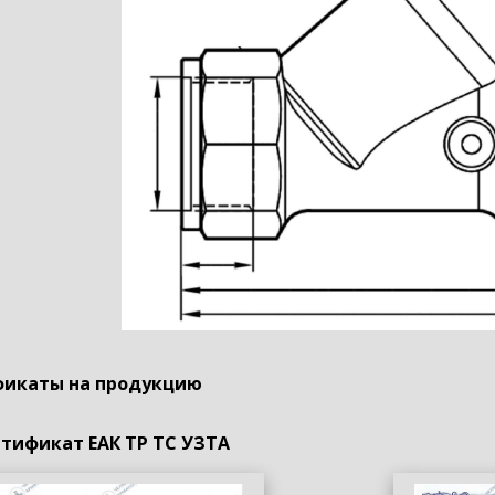
икаты на продукцию
тификат ЕАК ТР ТС УЗТА