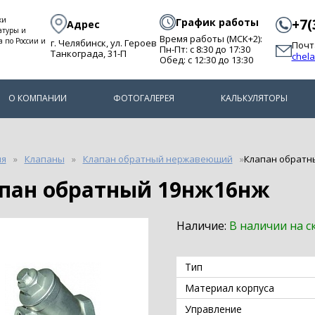
ки
График работы
+7(
Адрес
атуры и
Время работы (МСК+2):
а по России и
г. Челябинск, ул. Героев
Почт
Пн-Пт: с 8:30 до 17:30
Танкограда, 31-П
chel
Обед: с 12:30 до 13:30
О КОМПАНИИ
ФОТОГАЛЕРЕЯ
КАЛЬКУЛЯТОРЫ
ия
Клапаны
Клапан обратный нержавеющий
Клапан обратн
апан обратный 19нж16нж
Наличие:
В наличии на с
Тип
Материал корпуса
Управление