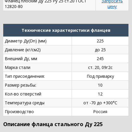
Фланец плоский Ду 225 Ру 25 ст.20 ГОСТ
Запросить
12820-80
цену
Технические характеристики фланцев
Диаметр Ду(Dn) (мм)
225
Давление (кг/см2)
до 25
Внешний Ду, мм
245
Марка стали
ст. 20, 09г2с
Тип присоединения:
Под приварку
Размер резьбы:
10
Кол-во отверстий
12
Температура среды
от -70 до +300°С
Производство
Россия
Описание фланца стального Ду 225