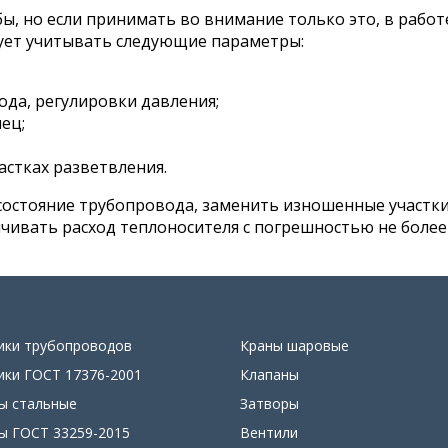
ы, но если принимать во внимание только это, в работ
дует учитывать следующие параметры:
ода, регулировки давления;
ец;
астках разветвления.
состояние трубопровода, заменить изношенные участки
ивать расход теплоносителя с погрешностью не более
ики трубопроводов
Краны шаровые
ики ГОСТ 17376-2001
Клапаны
ы стальные
Затворы
ы ГОСТ 33259-2015
Вентили