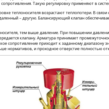
 сопротивления. Такую регулировку применяют в систе
ровке теплоносителя возрастают теплопотери. В связи 
е удаленный – другую. Балансирующий клапан обеспечив
оносителя, тем выше давление. При повышении давлен
ередается клапану. Арматура принимает промежуточное
ское сопротивление приходит к заданному диапазону зн
ьше нормативов, и проходное отверстие полностью от