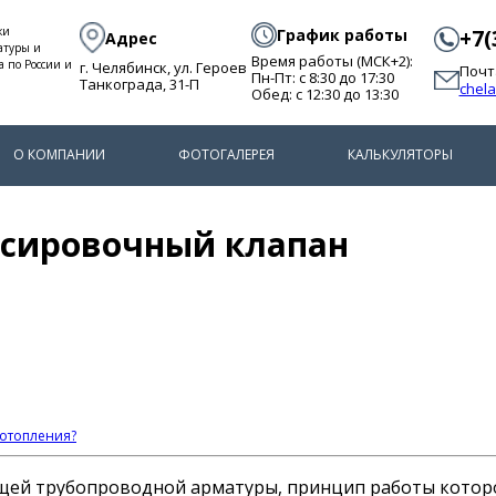
ки
График работы
+7(
Адрес
атуры и
Время работы (МСК+2):
а по России и
г. Челябинск, ул. Героев
Почт
Пн-Пт: с 8:30 до 17:30
Танкограда, 31-П
chel
Обед: с 12:30 до 13:30
О КОМПАНИИ
ФОТОГАЛЕРЕЯ
КАЛЬКУЛЯТОРЫ
нсировочный клапан
 отопления?
щей трубопроводной арматуры, принцип работы котор